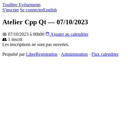
Toulibre Evénements
S'inscrire
Se connecter
English
Atelier Cpp Qt — 07/10/2023
📅 07/10/2023 à 00h00
Ajouter au calendrier
👥 1 inscrit
Les inscriptions ne sont pas ouvertes.
Propulsé par
LibreRegistration
·
Administration
·
Flux calendrier