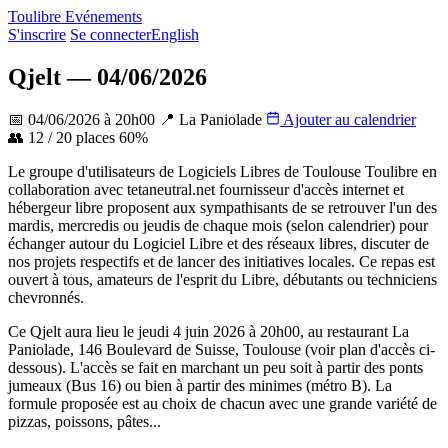
Toulibre Evénements
S'inscrire
Se connecter
English
Qjelt — 04/06/2026
📅 04/06/2026 à 20h00
📍 La Paniolade
Ajouter au calendrier
👥 12 / 20 places
60%
Leaflet
|
©
OpenStreetMap
contributors
×
+
Le groupe d'utilisateurs de Logiciels Libres de Toulouse Toulibre en
Qjelt — 04/06/2026
collaboration avec tetaneutral.net fournisseur d'accès internet et
−
hébergeur libre proposent aux sympathisants de se retrouver l'un des
mardis, mercredis ou jeudis de chaque mois (selon calendrier) pour
échanger autour du Logiciel Libre et des réseaux libres, discuter de
nos projets respectifs et de lancer des initiatives locales. Ce repas est
ouvert à tous, amateurs de l'esprit du Libre, débutants ou techniciens
chevronnés.
Ce Qjelt aura lieu le jeudi 4 juin 2026 à 20h00, au restaurant La
Paniolade, 146 Boulevard de Suisse, Toulouse (voir plan d'accès ci-
dessous). L'accès se fait en marchant un peu soit à partir des ponts
jumeaux (Bus 16) ou bien à partir des minimes (métro B). La
formule proposée est au choix de chacun avec une grande variété de
pizzas, poissons, pâtes...