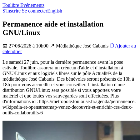
Toulibre Evénements
S'inscrire
Se connecter
English
Permanence aide et installation
GNU/Linux
📅 27/06/2026 à 10h00
📍 Médiathèque José Cabanis
Ajouter au
calendrier
Leaflet
|
©
OpenStreetMap
contributors
×
+
Le samedi 27 juin, pour la dernière permanence avant la pose
Permanence aide et installation GNU/Linux
estivale, Toulibre assurera un créneau d'aide et d'installation à
−
GNU/Linux et aux logiciels libres sur le pôle Actualités de la
médiathèque José Cabanis. Des bénévoles seront présents de 10h à
18h pour vous accueillir et vous conseiller. L'installation d'une
distribution GNU/Linux sera possible si vous apportez votre
matériel et que toutes vos sauvegardes sont effectuées. Plus
d'informations ici: https://metropole.toulouse.fr/agenda/permanence-
wikipedia-et-openstreetmap-venez-decouvrir-et-enrichir-ces-deux-
outils-collaboratifs-6